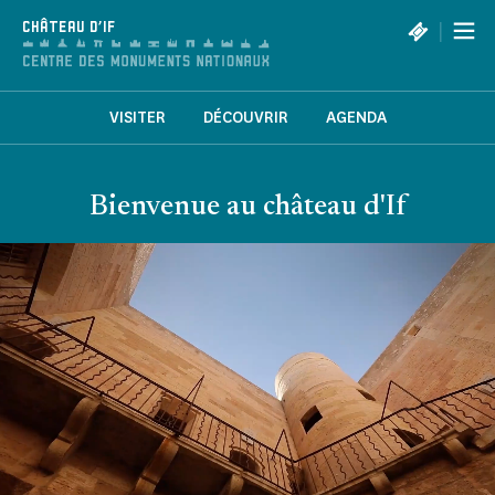
Panneau de gestion des cookies
|
CHÂTEAU D'IF
VISITER
DÉCOUVRIR
AGENDA
Bienvenue au château d'If