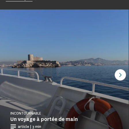
Voi
INCONTOURNABLE
Un voyage à portée de main
article | 3 min