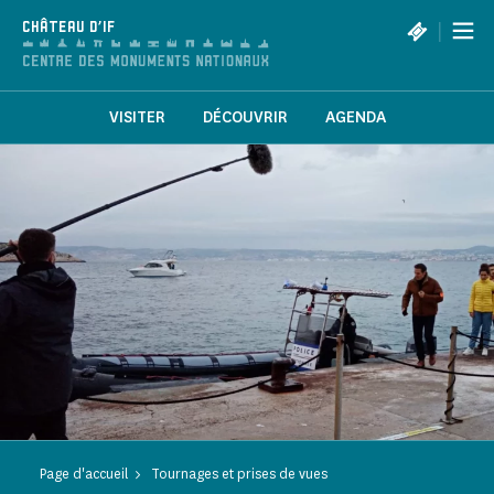
Panneau de gestion des cookies
|
CHÂTEAU D'IF
VISITER
DÉCOUVRIR
AGENDA
Page d'accueil
Tournages et prises de vues