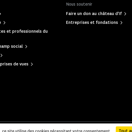
Nous soutenir
Faire un don au château d'If
e
Entreprises et fondations
es et professionnels du
hamp social
prises de vues
 légales et administratives
|
Accessibilité
|
Plan du site
Tout a
e, ce site utilise des cookies nécessitant votre consentement