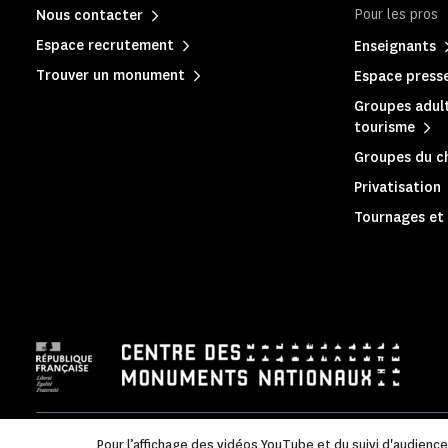
Pour les pros
Nous contacter
Espace recrutement
Enseignants
Trouver un monument
Espace press
Groupes adult
tourisme
Groupes du c
Privatisation
Tournages et 
Mentions légales
|
Politique de confidentialité
|
Informations
Pour l’affichage des vidéos YouTube et du suivi d'audienc