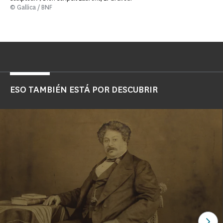
© Gallica / BNF
ESO TAMBIÉN ESTÁ POR DESCUBRIR
Ver