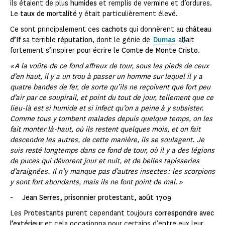
ils étaient de plus
humides
et remplis de vermine et d’ordures.
Le
taux de mortalité
y était particulièrement élevé.
Ce sont principalement ces
cachots
qui donnèrent au
château
d’If
sa terrible
réputation
, dont le génie de
Dumas
allait
fortement s’inspirer pour écrire le
Comte de Monte Cristo
.
« A la voûte de ce fond affreux de tour, sous les pieds de ceux
d’en haut, il y a un trou à passer un homme sur lequel il y a
quatre bandes de fer, de sorte qu’ils ne reçoivent que fort peu
d’air par ce soupirail, et point du tout de jour, tellement que ce
lieu-là est si humide et si infect qu’on a peine à y subsister.
Comme tous y tombent malades depuis quelque temps, on les
fait monter là-haut, où ils restent quelques mois, et on fait
descendre les autres, de cette manière, ils se soulagent. Je
suis resté longtemps dans ce fond de tour, où il y a des légions
de puces qui dévorent jour et nuit, et de belles tapisseries
d’araignées. Il n’y manque pas d’autres insectes : les scorpions
y sont fort abondants, mais ils ne font point de mal. »
-
Jean Serres, prisonnier protestant, août 1709
Les
Protestants
purent cependant toujours
correspondre avec
l’extérieur
et cela occasionna pour certains d’entre eux leur