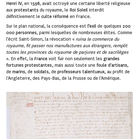
Henri IV
, en
1598
, avait octroyé une certaine liberté religieuse
aux
protestants
du royaume, le
Roi Soleil
interdit
définitivement le
culte réformé
en France.
Sur le plan national, la conséquence est
l’exil
de quelques
200
000 personnes
, parmi lesquelles de nombreuses élites. Comme
l’écrit Saint-Simon, la révocation «
ruina le commerce du
royaume, fit passer nos manufactures aux étrangers, remplit
toutes les provinces du royaume de parjures et de sacrilèges
». En effet, la
France
voit fuir non seulement les
grandes
fortunes protestantes,
mais aussi toute une
foule d'artisans
,
de
marins
, de
soldats
, de
professeurs talentueux
, au profit de
l'Angleterre, des Pays-Bas, de la Prusse ou de l'Amérique.