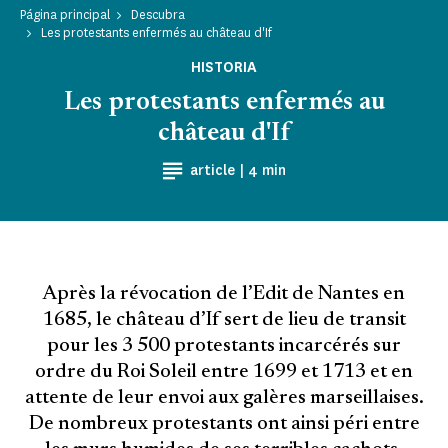
Página principal
Descubra
Les protestants enfermés au château d'If
HISTORIA
Les protestants enfermés au
château d'If
Tiempo de lectura
article |
4 min
Après la révocation de l’Edit de Nantes en
1685, le château d’If sert de lieu de transit
pour les 3 500 protestants incarcérés sur
ordre du Roi Soleil entre 1699 et 1713 et en
attente de leur envoi aux galères marseillaises.
De nombreux protestants ont ainsi péri entre