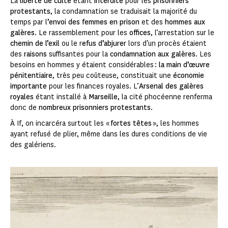
La
liberté de culte
étant
interdite
pour les
prisonniers
protestants
, la condamnation se traduisait la majorité du
temps par l
’envoi des femmes en prison
et des
hommes aux
galères
. Le rassemblement pour les
offices
, l’arrestation sur le
chemin de l’exil
ou le r
efus d’abjurer
lors d’un procès étaient
des
raisons
suffisantes pour la
condamnation aux galères
. Les
besoins en hommes y étaient considérables :
la main d’œuvre
pénitentiaire
, très peu coûteuse, constituait une
économie
importante
pour les finances royales. L’
Arsenal des galères
royales
étant installé à
Marseille
, la cité phocéenne renferma
donc de
nombreux prisonniers protestants
.
À If, on incarcéra surtout les «
fortes têtes
», les hommes
ayant refusé de plier, même dans les dures conditions de vie
des galériens.