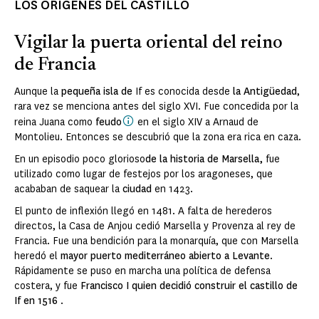
LOS ORÍGENES DEL CASTILLO
Vigilar la puerta oriental del reino
de Francia
Aunque la
pequeña isla de
If es conocida desde
la Antigüedad
,
rara vez se menciona antes del siglo XVI. Fue concedida por la
reina Juana como
feudo
en el siglo XIV a Arnaud de
Montolieu. Entonces se descubrió que la zona era rica en caza.
En un episodio poco glorioso
de la historia de Marsella,
fue
utilizado como lugar de festejos por los aragoneses, que
acababan de saquear la
ciudad
en 1423.
El punto de inflexión llegó en 1481. A falta de herederos
directos, la Casa de Anjou cedió Marsella y Provenza al rey de
Francia. Fue una bendición para la monarquía, que con Marsella
heredó el
mayor puerto mediterráneo abierto a Levante
.
Rápidamente se puso en marcha una política de defensa
costera, y fue
Francisco I quien decidió construir el castillo de
If en 1516
.