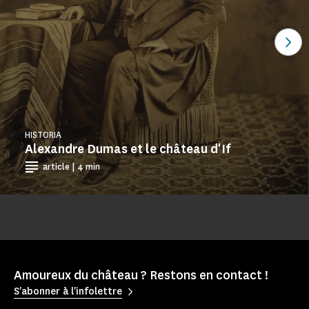
Ver
HISTORIA
Alexandre Dumas et le château d'If
article | 4 min
Amoureux du château ? Restons en contact !
S'abonner à l'infolettre