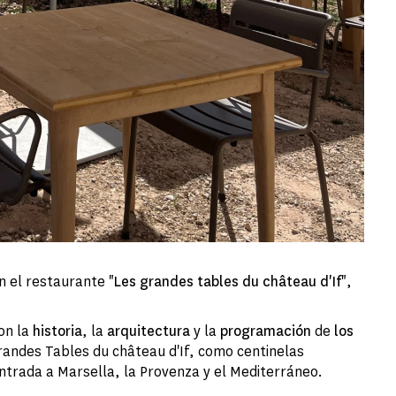
 el restaurante "
Les grandes tables du château d'If
",
on la
historia
, la
arquitectura
y la
programación
de
los
randes Tables du château d'If, como centinelas
ntrada a Marsella, la Provenza y el Mediterráneo.