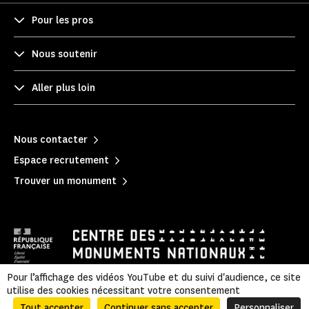
Pour les pros
Nous soutenir
Aller plus loin
Nous contacter
Espace recrutement
Trouver un monument
Pour l’affichage des vidéos YouTube et du suivi d'audience, ce site
utilise des cookies nécessitant votre consentement
Mentions légales
|
Politique de confidentialité
|
Informations légales et administratives
|
Accessibilité
|
Plan du site
Tout accepter
Continuer sans accepter
Personnaliser