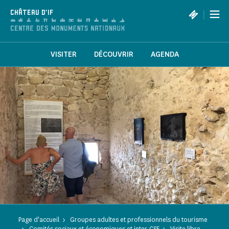
Panneau de gestion des cookies
|
CHÂTEAU D'IF
VISITER
DÉCOUVRIR
AGENDA
Page d'accueil
Groupes adultes et professionnels du tourisme
Comités sociaux et économiques et inter-CSE
Visite libre