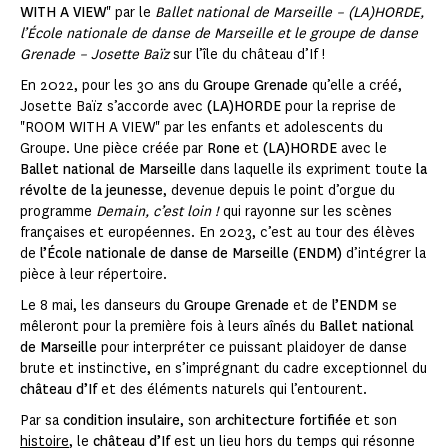
WITH A VIEW
" par le
Ballet national de Marseille – (LA)HORDE,
l’École nationale de danse de Marseille et le groupe de danse
Grenade – Josette Baïz
sur l’île du château d’If !
En 2022, pour les 30 ans du
Groupe Grenade
qu’elle a créé,
Josette Baïz s’accorde avec
(LA)HORDE
pour la reprise de
"ROOM WITH A VIEW" par les enfants et adolescents du
Groupe. Une pièce créée par
Rone
et
(LA)HORDE
avec le
Ballet national de Marseille
dans laquelle ils expriment toute
la
révolte de la jeunesse
, devenue depuis le point d’orgue du
programme
Demain, c’est loin !
qui rayonne sur les scènes
françaises et européennes. En 2023, c’est au tour des élèves
de
l’École nationale de danse de Marseille (ENDM)
d’intégrer la
pièce à leur répertoire.
Le 8 mai, les danseurs du
Groupe Grenade
et de
l’ENDM
se
mêleront pour la première fois à leurs aînés du
Ballet national
de Marseille
pour interpréter ce puissant plaidoyer de danse
brute et instinctive, en s’imprégnant du cadre exceptionnel du
château d’If
et des éléments naturels qui l’entourent.
Par sa
condition insulaire
, son
architecture fortifiée
et son
histoire
, le
château d’If
est un lieu hors du temps qui résonne