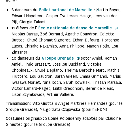
Avec :
6 danseurs du
Ballet national de Marseille
: Martin Boyer,
Edward Napoleon, Casper Tveteraas Hauge, Jens van der
Pijl, Giorgia Talami
11 élèves de l’
École nationale de danse de Marseille
:
Nicolas Barras, Zoé Bernard, Agathe Bouydron, Colette
Buttet, Chloé Chomat Signoret, Ethan Dufourg, Hortense
Lucas, Chisako Nakamizo, Anna Philippe, Manon Polin, Lou
Zinssner
20 danseurs du
Groupe Grenade
: Hector Amiel, Roman
Amiel, Théo Brassart, Jossilou Buckland, Victoire
Chopineaux, Chloé Deplano, Thelma Deroche Marc, Mathis
Fruttero, Lou Gautron, Sarah Green, Emma Grimandi, Marius
Iwasawa Morlet, Nina Koch, Sarah Kowalski, Tristan Marsala,
Victor Lamard-Paget, Lilith Orecchioni, Bérénice Rieux,
Lison Szymkowicz, Arthur Vallière.
Transmission
: Vito Giotta & Angel Martinez Hernandez (pour le
Groupe Grenade), Malgorzata Czajowska (pour l’ENDM)
Costumes originaux
: Salomé Poloudenny adaptés par Claudine
Ginestet (pour le Groupe Grenade)