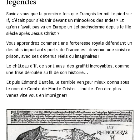
légendes
Saviez-vous que la première fois que
François Ier
mit le pied sur
If
, c’était pour s’ébahir devant un
rhinocéros
des Indes ? Et
qu’on n’avait pas vu en Europe un tel
pachyderme
depuis le
IIIe
siècle après Jésus Christ
?
Vous apprendrez comment une
forteresse royale
défendant un
des plus importants ports de
France
est devenue une
sinistre
prison,
avec ses détenus
réels
ou
imaginaires
!
Le château d’If, ce sont aussi des
graffiti incroyables
, comme
une frise déroulée au fil de son
histoire
…
Et puis
Edmond Dantès
, le terrible vengeur mieux connu sous
le nom de
Comte de Monte Cristo
… Inutile d’en dire plus.
Venez vite vous en imprégner !