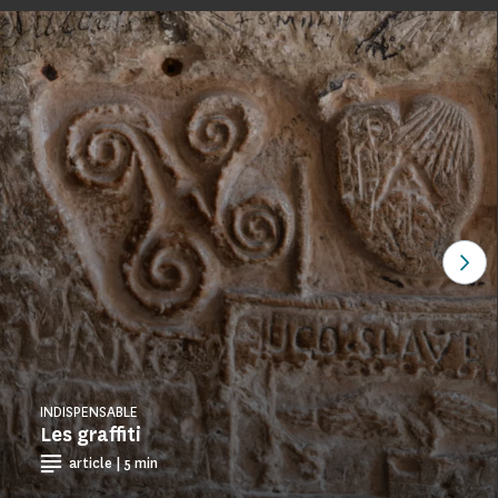
Ver
INDISPENSABLE
Les graffiti
article | 5 min