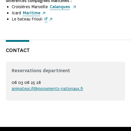
différentes compagnies maritimes :
Croisières Marseille
Calanques
Icard
Maritime
Le bateau Frioul-
If
CONTACT
Reservations department
06 03 06 25 26
animateur.if@monuments-nationaux.fr