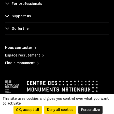
For professionals
Support us
Go further
Nous contacter
Espace recrutement
Find a monument
This site uses cookies and gives you control over what you want
to activate
Mentions légales
|
Privacy policy
|
Legal & administrative information
|
Sitemap
OK, accept all
Deny all cookies
Personalize